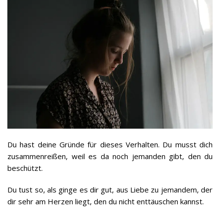
Du hast deine Gründe für dieses Verhalten. Du musst dich
zusammenreißen, weil es da noch jemanden gibt, den du
beschützt.
Du tust so, als ginge es dir gut, aus Liebe zu jemandem, der
dir sehr am Herzen liegt, den du nicht enttäuschen kannst.